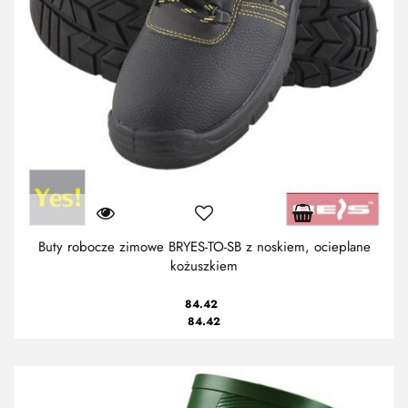
Buty robocze zimowe BRYES-TO-SB z noskiem, ocieplane
kożuszkiem
84.42
84.42