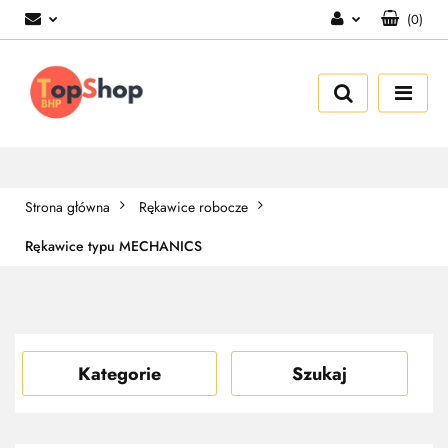
(
0
)
Zaloguj się
Zarejestruj się
Dodaj zgłoszenie
Strona główna
Rękawice robocze
Rękawice typu MECHANICS
Kategorie
Szukaj